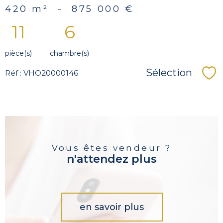
420 m²
-
875 000 €
11
6
pièce(s)
chambre(s)
Sélection
Réf : VHO20000146
Sé
Vous êtes vendeur ?
n'attendez plus
en savoir plus