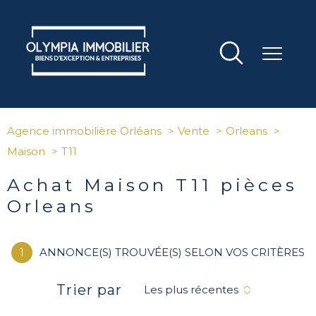
Agence immobilière Orléans
Vente
Orleans
Maison
T11
Achat Maison T11 pièces
Orleans
1
ANNONCE(S) TROUVÉE(S) SELON VOS CRITÈRES
Trier par
Les plus récentes