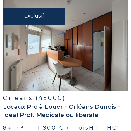
exclusif
voir le
bien
Orléans (45000)
Locaux Pro à Louer - Orléans Dunois -
Idéal Prof. Médicale ou libérale
84 m²
-
1 900 € / mois
HT - HC*