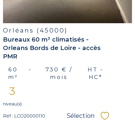
Orléans (45000)
Bureaux 60 m² climatisés -
Orleans Bords de Loire - accès
PMR
60
-
730 € /
HT -
m²
mois
HC*
3
niveau(x)
Sélection
Réf : LCO20000110
Sélectionn