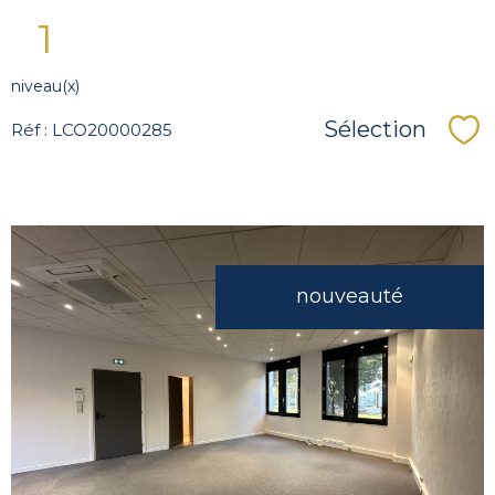
1
niveau(x)
Sélection
Réf : LCO20000285
Sé
nouveauté
voir le
bien