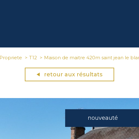
Propriete
T12
Maison de maitre 420m saint jean le bla
retour aux résultats
nouveauté