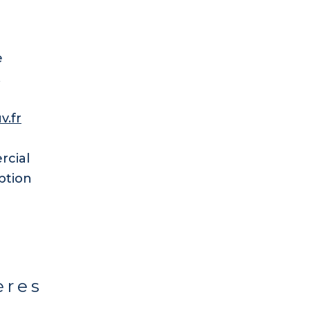
e
.
v.fr
rcial
ption
ères