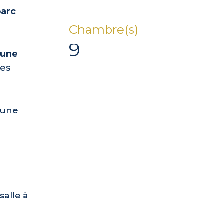
parc
Chambre(s)
9
une
des
 une
salle à