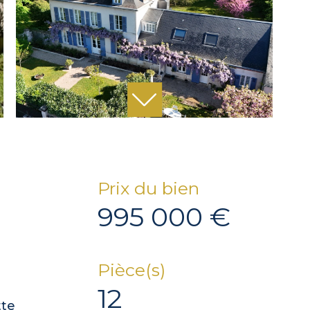
Prix du bien
995 000 €
Pièce(s)
12
tte