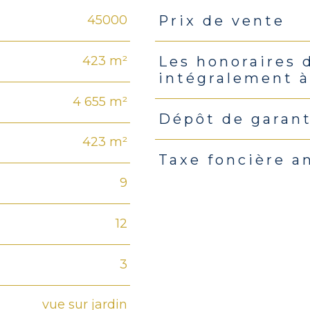
45000
Prix de vente
Caractéristiques
Valeu
423 m²
Les honoraires 
intégralement à
4 655 m²
Dépôt de garan
423 m²
Taxe foncière a
9
12
3
vue sur jardin