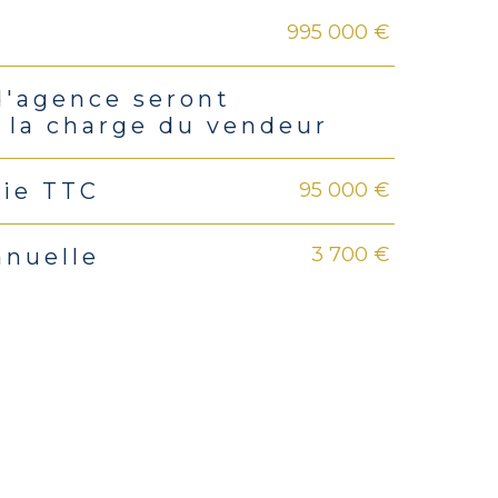
995 000 €
rs
d'agence seront
 la charge du vendeur
95 000 €
tie TTC
3 700 €
nnuelle