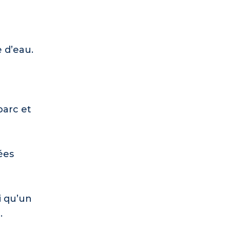
 d’eau.
parc et
ées
i qu’un
.