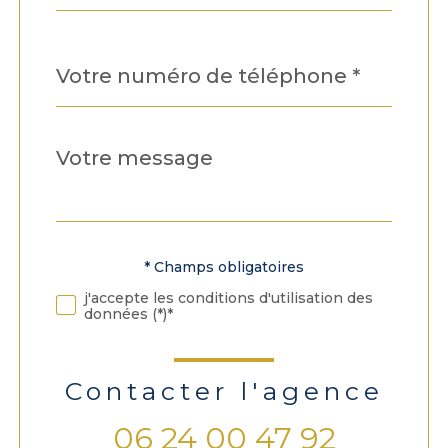
Téléphone
*
Message
Fieldset
*
par
défaut
* Champs obligatoires
Validation
j'accepte les conditions d'utilisation des
données (*)*
Contacter l'agence
06 24 00 47 92