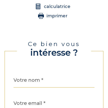
calculatrice
imprimer
Ce bien vous
intéresse ?
Nom
Fieldset
*
par
défaut
email
*