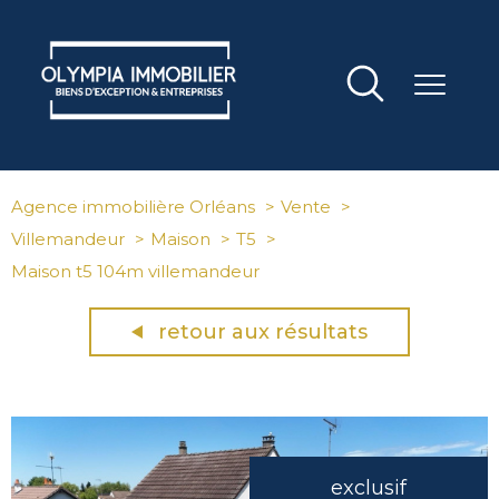
Agence immobilière Orléans
Vente
Villemandeur
Maison
T5
Maison t5 104m villemandeur
retour aux résultats
exclusif