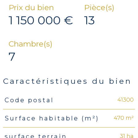
Prix du bien
Pièce(s)
1 150 000 €
13
Chambre(s)
7
Caractéristiques du bien
41300
Code postal
Caractéristiques
Valeurs
470 m²
Surface habitable (m²)
31 ha
surface terrain