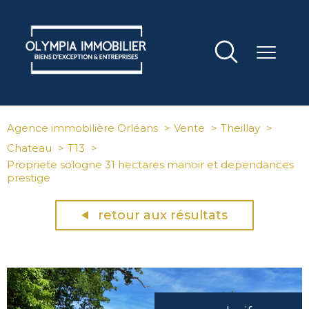
Agence immobilière Orléans
Vente
Theillay
Chateau
T13
Propriete sologne 31 hectares manoir et dependances
prestige
retour aux résultats