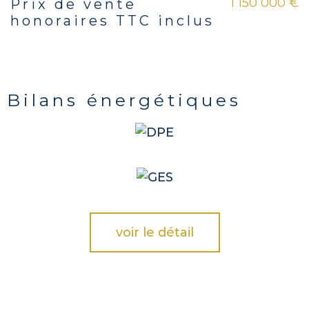
1 150 000 €
Prix de vente
Caractéristiques
Valeurs
honoraires TTC inclus
Bilans énergétiques
voir le détail