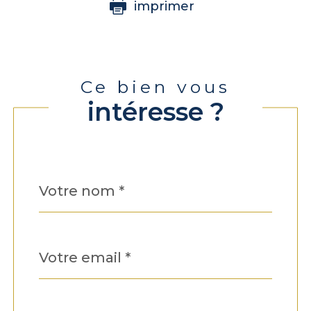
imprimer
Ce bien vous
intéresse ?
Nom
Fieldset
*
par
défaut
email
*
Téléphone