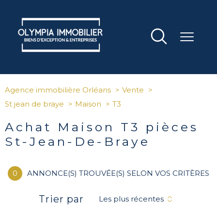
Agence immobilière Orléans
Vente
St jean de braye
Maison
T3
Achat Maison T3 pièces
St-Jean-De-Braye
0
ANNONCE(S) TROUVÉE(S) SELON VOS CRITÈRES
Trier par
Les plus récentes